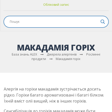
Обліковий запис
МАКАДАМІЯ ГОРІХ
База знань ALEX
Джерела алергенів
Рослинні
продукти
Макадамія горіх
Алергія на горіхи макадамія зустрічається досить
рідко. Горіхи багато ароматизовані і багаті білком.
Їхній вміст олії вищий, ніж в інших горіхів.
Сенсибілізація до горіхів макадамія може бути