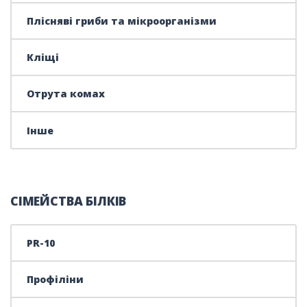
Плісняві гриби та мікроорганізми
Кліщі
Отрута комах
Інше
СІМЕЙСТВА БІЛКІВ
PR-10
Профіліни