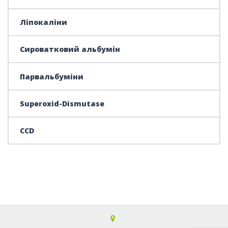
Ліпокаліни
Сироватковий альбумін
Парвальбуміни
Superoxid-Dismutase
CCD