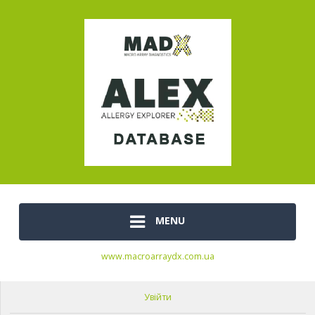
MENU
www.macroarraydx.com.ua
Увійти