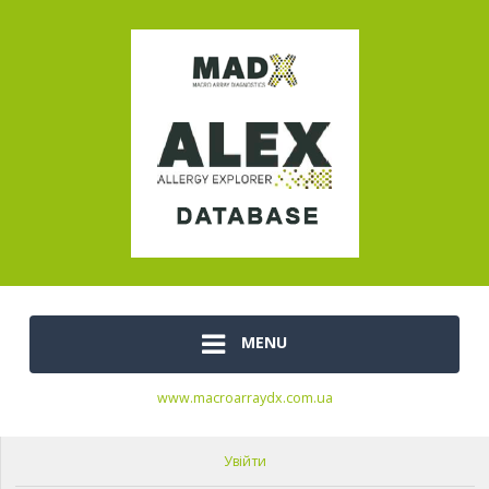
MENU
www.macroarraydx.com.ua
Увійти