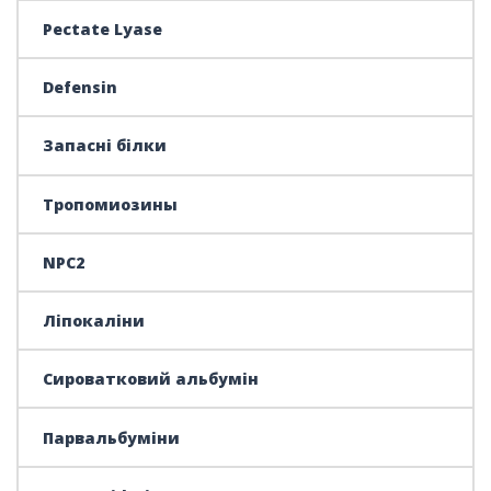
Pectate Lyase
Defensin
Запасні білки
Тропомиозины
NPC2
Ліпокаліни
Сироватковий альбумін
Парвальбуміни