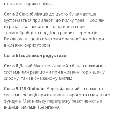
вживанні сирих горіхів.
Cor a 2
Сенсибілізація до цього білка частіше
зустрічається при алергії до пилку трав. Профілін
втрачає свої алергенні властивості при
термообробці та під дією травних ферментів.
Викликає місцеві симптоми оральної алергії при
вживанні сирих горіхів.
Cor a 6 Ізофлавон редуктаза
Cor a 8
Даний білок пов’язаний з більш важкими і
системними реакціями при вживанні горіхів, як у
сирому, так і в смаженому вигляді.
Cor a 9 11S Globulin.
Відповідальний за важкі та
системні реакції при вживанні сирого та смаженого
фундука. Має низьку перехресну реактивність з
іншими білками зберігання.