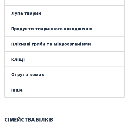
Лупа тварин
Продукти тваринного походження
Плісняві гриби та мікроорганізми
Кліщі
Отрута комах
Інше
СІМЕЙСТВА БІЛКІВ