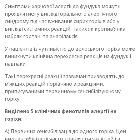
Симптоми харчової алергії до фундука можуть
проявлятися у вигляді орального алергічного
синдрому під час вживання сирих горіхів або у
вигляді системних реакцій, таких як кропив’янка,
набряк гортані та анафілаксія.
У пацієнтів із чутливістю до волоського горіха може
виникнути клінічна перехресна реакція на фундук і
навпаки.
Такі перехресні реакції зазвичай призводять до
м’якших реакцій порівняно з реакціями,
приписуваними первинному сенсибілізуючому
горіху.
Виділено 5 клінічних фенотипів алергії на
горіхи:
А) Первинна сенсибілізація до одного горіха. Цей
вид сенсибілізації часто трапляється в дітей і в