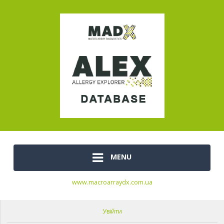
MENU
www.macroarraydx.com.ua
Увійти