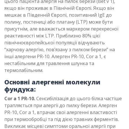
цього пацієнта алергія на пилок берези (Bet v 1),
якщо він проживає в Північній Європі. Якщо він
мешкає в Південній Європі, позитивний IgE до
полину, постениці або платану (LTP) може бути
присутнім, але вважається маркером перехресної
реактивності між LTP. Приблизно 80% цієї
північноєвропейської популяції відчувають
“харчову алергію, пов’язану з пилком берези” на
інші алергени PR-10. Алерген PR-10, Cor a 1, є
нестабільним для травлення шлунка та
термолабільним.
Основні алергенні молекули
фундука:
Cor a 1 PR-10.
Сенсибілізація до цього білка частіше
трапляється при алергії до пилку берези. Алерген
PR-10, Cor a 1, втрачає свої алергенні властивості
при термообробці та під дією травних ферментів.
Викликає місцеві симптоми оральної алергії при