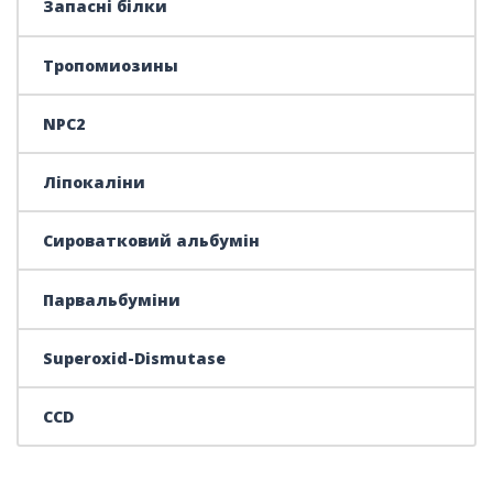
Запасні білки
Тропомиозины
NPC2
Ліпокаліни
Сироватковий альбумін
Парвальбуміни
Superoxid-Dismutase
CCD