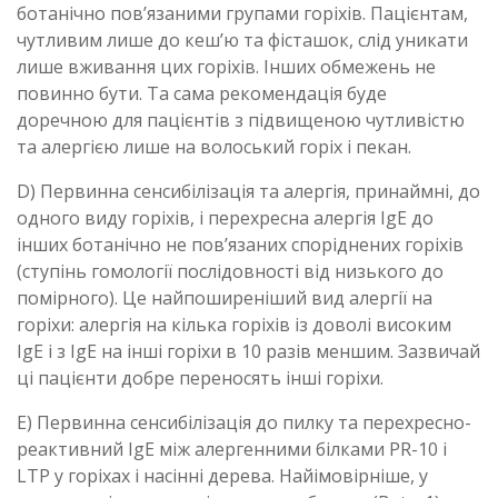
ботанічно пов’язаними групами горіхів. Пацієнтам,
чутливим лише до кеш’ю та фісташок, слід уникати
лише вживання цих горіхів. Інших обмежень не
повинно бути. Та сама рекомендація буде
доречною для пацієнтів з підвищеною чутливістю
та алергією лише на волоський горіх і пекан.
D) Первинна сенсибілізація та алергія, принаймні, до
одного виду горіхів, і перехресна алергія IgE до
інших ботанічно не пов’язаних споріднених горіхів
(ступінь гомології послідовності від низького до
помірного). Це найпоширеніший вид алергії на
горіхи: алергія на кілька горіхів із доволі високим
IgE і з IgE на інші горіхи в 10 разів меншим. Зазвичай
ці пацієнти добре переносять інші горіхи.
E) Первинна сенсибілізація до пилку та перехресно-
реактивний IgE між алергенними білками PR-10 і
LTP у горіхах і насінні дерева. Найімовірніше, у