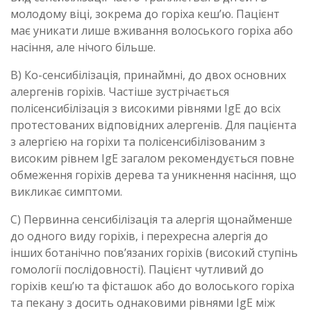
молодому віці, зокрема до горіха кеш’ю. Пацієнт
має уникати лише вживання волоського горіха або
насіння, але нічого більше.
B) Ко-сенсибілізація, принаймні, до двох основних
алергенів горіхів. Частіше зустрічається
полісенсибілізація з високими рівнями IgE до всіх
протестованих відповідних алергенів. Для пацієнта
з алергією на горіхи та полісенсибілізованим з
високим рівнем IgE загалом рекомендується повне
обмеження горіхів дерева та уникнення насіння, що
викликає симптоми.
C) Первинна сенсибілізація та алергія щонайменше
до одного виду горіхів, і перехресна алергія до
інших ботанічно пов’язаних горіхів (високий ступінь
гомології послідовності). Пацієнт чутливий до
горіхів кеш’ю та фісташок або до волоського горіха
та пекану з досить однаковими рівнями IgE між