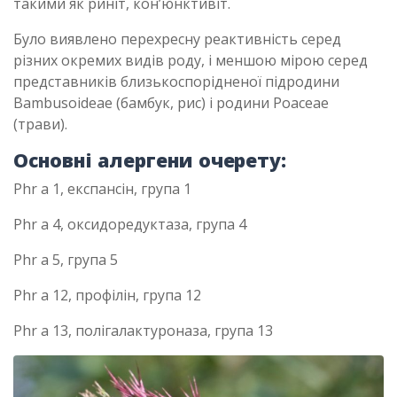
такими як риніт, кон’юнктивіт.
Було виявлено перехресну реактивність серед
різних окремих видів роду, і меншою мірою серед
представників близькоспорідненої підродини
Bambusoideae (бамбук, рис) і родини Poaceae
(трави).
Основні алергени очерету:
Phr a 1, експансін, група 1
Phr a 4, оксидоредуктаза, група 4
Phr a 5, група 5
Phr a 12, профілін, група 12
Phr a 13, полігалактуроназа, група 13