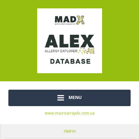
MENU
www.macroarraydx.com.ua
Увійти