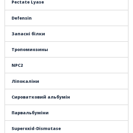
Pectate Lyase
Defensin
Запасні білки
Тропомиозины
NPC2
Ліпокаліни
Сироватковий альбумін
Парвальбуміни
Superoxid-Dismutase