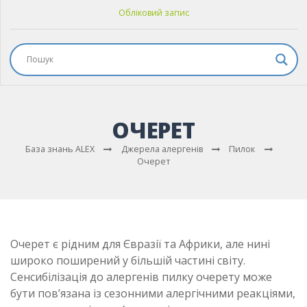
Обліковий запис
ОЧЕРЕТ
База знань ALEX
Джерела алергенів
Пилок
Очерет
Очерет є рідним для Євразії та Африки, але нині
широко поширений у більшій частині світу.
Сенсибілізація до алергенів пилку очерету може
бути пов’язана із сезонними алергічними реакціями,