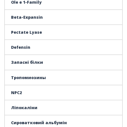
Ole e 1-Family
Beta-Expansin
Pectate Lyase
Defensin
Запасні білки
Тропомиозины
NPC2
Ліпокаліни
Сироватковий альбумін