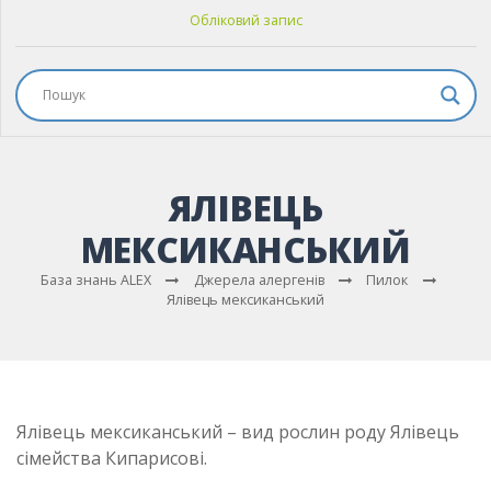
Обліковий запис
ЯЛІВЕЦЬ
МЕКСИКАНСЬКИЙ
База знань ALEX
Джерела алергенів
Пилок
Ялівець мексиканський
Ялівець мексиканський – вид рослин роду Ялівець
сімейства Кипарисові.