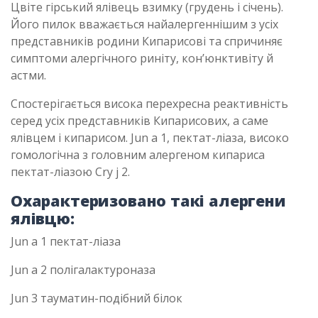
Цвіте гірський ялівець взимку (грудень і січень).
Його пилок вважається найалергеннішим з усіх
представників родини Кипарисові та спричиняє
симптоми алергічного риніту, кон’юнктивіту й
астми.
Спостерігається висока перехресна реактивність
серед усіх представників Кипарисових, а саме
ялівцем і кипарисом. Jun a 1, пектат-ліаза, високо
гомологічна з головним алергеном кипариса
пектат-ліазою Cry j 2.
Охарактеризовано такі алергени
ялівцю:
Jun a 1 пектат-ліаза
Jun а 2 полігалактуроназа
Jun 3 тауматин-подібний білок