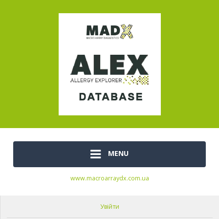
MENU
www.macroarraydx.com.ua
Увійти