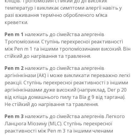
кліщів. Тропоміозин стійкий до дії високих
температур і викликає симптоми алергії навіть у
разі вживання термічно обробленого м’яса
креветки.
Pen m 1
належить до сімейства алергенів
Тропоміозини. Ступінь перехресної реактивності
між Pen m 1 та іншими тропоміозинами високий. Він
стійкий до нагрівання та травлення.
Pen m 2
належить до сімейства алергенів
аргінінкінази (АК) і може викликати переважно легкі
реакції. Ступінь перехресної реактивності з іншими
аргінінкіназами дуже високий (наприклад, Der p 20
від кліща домашнього пилу та Bla g 9 від таргана).
Не стійкий до нагрівання та травлення.
Pen m 3
належить до сімейства алергенів Легкого
Ланцюга Міозину (MLC). Ступінь перехресної
реактивності між Pen m 3 та іншими членами