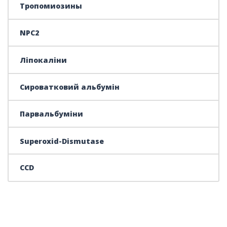
Тропомиозины
NPC2
Ліпокаліни
Сироватковий альбумін
Парвальбуміни
Superoxid-Dismutase
CCD