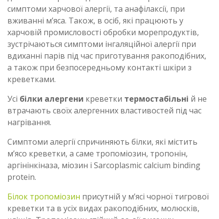
симптоми харчової алергії, та анафілаксії, при
вживанні м’яса. Також, в осіб, які працюють у
харчовій промисловості обробки морепродуктів,
зустрічаються симптоми інгаляційної алергії при
вдиханні парів під час приготування ракоподібних,
а також при безпосередньому контакті шкіри з
креветками.
Усі
білки алергени
креветки
термостабільні
й не
втрачають своїх алергенних властивостей під час
нагрівання.
Симптоми алергії спричиняють білки, які містить
м’ясо креветки, а саме тропоміозин, тропонін,
аргінінкіназа, міозин і Sarcoplasmic calcium binding
protein.
Білок тропоміозин
присутній у м’ясі чорної тигрової
креветки та в усіх видах ракоподібних, молюсків,