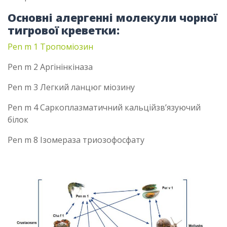
Основні алергенні молекули чорної
тигрової креветки:
Pen m 1 Тропоміозин
Pen m 2 Аргінінкіназа
Pen m 3 Легкий ланцюг міозину
Pen m 4 Саркоплазматичний кальційзв’язуючий
білок
Pen m 8 Ізомераза триозофосфату