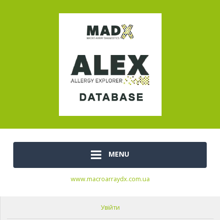
MENU
www.macroarraydx.com.ua
Увійти