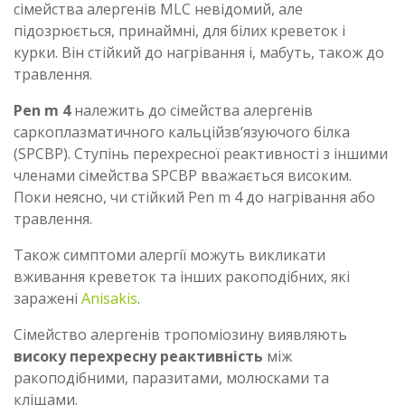
сімейства алергенів MLC невідомий, але
підозрюється, принаймні, для білих креветок і
курки. Він стійкий до нагрівання і, мабуть, також до
травлення.
Pen m 4
належить до сімейства алергенів
саркоплазматичного кальційзв’язуючого білка
(SPCBP). Ступінь перехресної реактивності з іншими
членами сімейства SPCBP вважається високим.
Поки неясно, чи стійкий Pen m 4 до нагрівання або
травлення.
Також симптоми алергії можуть викликати
вживання креветок та інших ракоподібних, які
заражені
Anisakis
.
Сімейство алергенів тропоміозину виявляють
високу перехресну реактивність
між
ракоподібними, паразитами, молюсками та
кліщами.