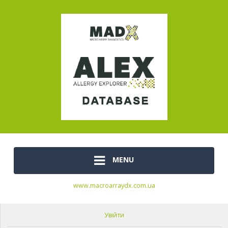
MENU
www.macroarraydx.com.ua
Увійти