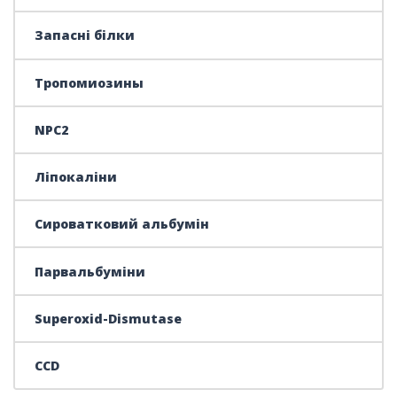
Запасні білки
Тропомиозины
NPC2
Ліпокаліни
Сироватковий альбумін
Парвальбуміни
Superoxid-Dismutase
CCD