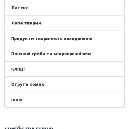
Латекс
Лупа тварин
Продукти тваринного походження
Плісняві гриби та мікроорганізми
Кліщі
Отрута комах
Інше